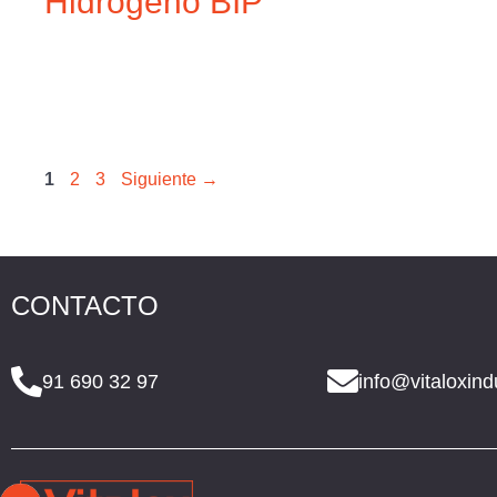
Hidrógeno BIP
1
2
3
Siguiente
→
CONTACTO
91 690 32 97
info@vitaloxind